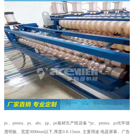
pc、pmma、ps、abs、pp、pe板材生产线设备 *pc、pmma、ps光学级
透明板、宽度3000mm以下,厚度0.8-15mm. 主要用途:电器屏幕、广告