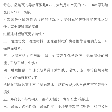
舒心。塑钢瓦的导热系数是0.22，大约是粘土瓦的1/3, 0.5mm厚彩钢
瓦的1/2000，所以
不加装任何隔热降温设施的情况下，塑钢瓦的隔热性能仍能达到
佳，完全能够满足需求。
虹塑建材塑钢瓦更多特性：
二、阻燃防火：难燃材料，国家建材推广协会推荐使用的安全﹑环
保屋面材料。
三、防腐不锈：不与酸﹑碱﹑盐等发生化学反应，无被腐蚀的可
能，耐酸耐碱、生锈！
四、耐候性强：即使长期暴露于紫外线﹑湿气﹑热﹑寒等自然环境
下，仍能保持其稳定性；
抗晒抗冻抗风震！不怕漏雨渗水！能有效减少因自然灾害等带来的
损失！
五、寿命长：与彩钢瓦、镀锌瓦相比，寿命长达3倍以上！
六、采光：透光性强，采光性能，令环境更加光洁明亮，省电又环