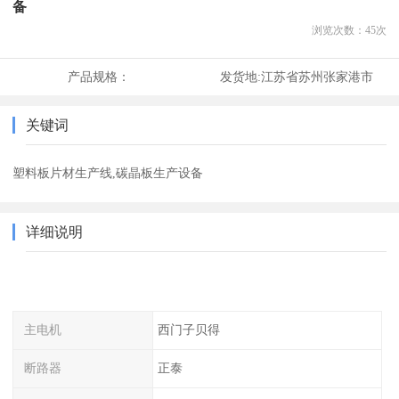
备
浏览次数：
45
次
产品规格：
发货地:
江苏省苏州张家港市
关键词
塑料板片材生产线,碳晶板生产设备
详细说明
主电机
西门子贝得
断路器
正泰