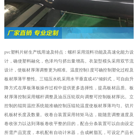
pvc塑料片材生产线用途及特点：螺杆采用混料功能及高速化能力设
计，确使塑料融化，色泽均匀挤出量增高。衣架型模头采用双节流
设计，使板材厚薄调整更为精准。温度控制1度可确控制塑化过程及
板材厚薄平整性。三辊压水机采用水平垂直或45°倾斜式，可自由升
降方式在厚板薄板操作过程中提供更多选择性，提高板材品质。板
材厚薄控制采用螺杆调整及油压压轮双向调整可控制板材厚比。立
控制的辊筒温控系统能准确控制压辊轮温度使板材厚薄均匀。切片
机板材长度及数量。收卷台装置采用转矩马达，能随意调整速度及
卷收张力以达到薄板卷收平整的目的，配合分条装置可以自由设定
所需产品宽度，本机配有自动计米器，合成树脂瓦，可设定产品长