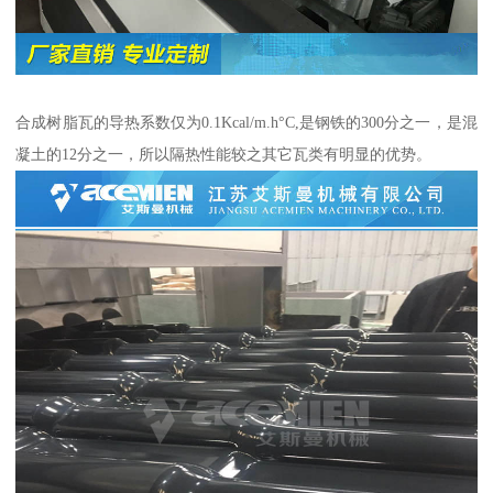
合成树脂瓦的导热系数仅为0.1Kcal/m.h°C,是钢铁的300分之一，是混
凝土的12分之一，所以隔热性能较之其它瓦类有明显的优势。