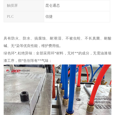
触摸屏
昆仑通态
PLC
信捷
具有防火、防水、搞腐蚀、耐潮湿、不被虫蛀、不长真菌、耐酸
碱、无*染等优良性能，维护费用低。
绿色环*,杜绝异味：全部采用环*材料，无对**的成分，无需油漆墙
漆工序，彻*告别等有**气味；