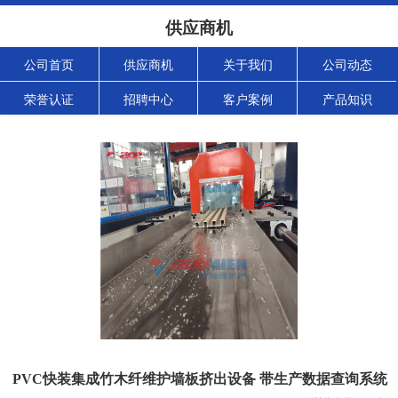
供应商机
公司首页
供应商机
关于我们
公司动态
荣誉认证
招聘中心
客户案例
产品知识
PVC快装集成竹木纤维护墙板挤出设备 带生产数据查询系统