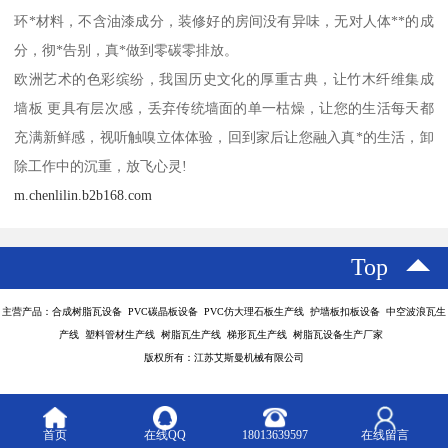
环*材料，不含油漆成分，装修好的房间没有异味，无对人体**的成
分，彻*告别，真*做到零碳零排放。
欧洲艺术的色彩缤纷，我国历史文化的厚重古典，让竹木纤维集成
墙板 更具有层次感，丢弃传统墙面的单一枯燥，让您的生活每天都
充满新鲜感，视听触嗅立体体验，回到家后让您融入真*的生活，卸
除工作中的沉重，放飞心灵!
m.chenlilin.b2b168.com
Top
主营产品：合成树脂瓦设备 PVC碳晶板设备 PVC仿大理石板生产线 护墙板扣板设备 中空波浪瓦生
产线 塑料管材生产线 树脂瓦生产线 梯形瓦生产线 树脂瓦设备生产厂家
版权所有：江苏艾斯曼机械有限公司
首页
在线QQ
18013639597
在线留言