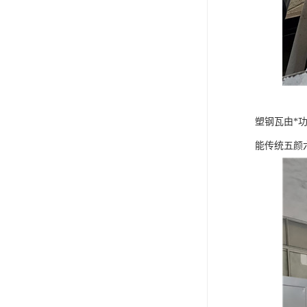
塑钢瓦由*
能传统五颜