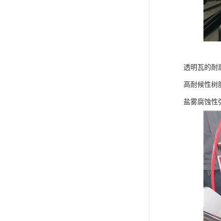
透明瓦的耐
高耐候性树
盐雾腐蚀性