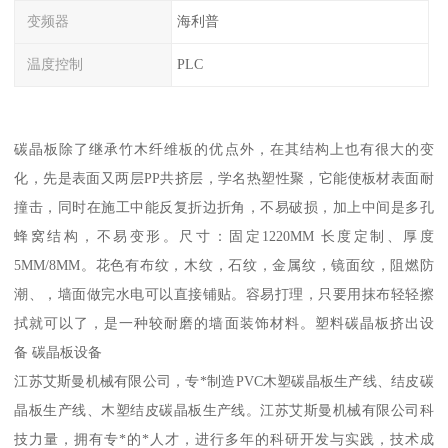
变频器
海利普
温度控制
PLC
碳晶板除了继承竹木纤维板的优点外，在其结构上也有很大的变
化，先是表面又两层PP共挤层，学名热塑性聚，它能使板材表面耐
撞击，同时在施工中能反复折边折角，不易破损，加上中间是多孔
蜂窝结构，不易变形。尺寸：固定1220MM 长度定制、厚度
5MM/8MM。花色有布纹，木纹，石纹，金属纹，镜面纹，阻燃防
潮、，墙面做完水电可以直接铺贴。容易打理，只要用抹布轻轻擦
拭就可以了，是一种较耐磨的墙面装饰材料。塑料碳晶板挤出设
备 碳晶板设备
江苏艾斯曼机械有限公司，专*制造PVC木塑碳晶板生产线、结皮碳
晶板生产线、木塑结皮碳晶板生产线。江苏艾斯曼机械有限公司科
技力量，拥有专*的*人才，进行多年的科研开发与实践，技术成