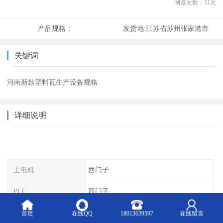
浏览次数：
51
次
产品规格：
发货地:
江苏省苏州张家港市
关键词
河南新款塑料瓦生产设备规格
详细说明
主电机
西门子
PLC
西门子
变频器
ABB/ HOLIP
首页
在线QQ
18013639597
在线留言