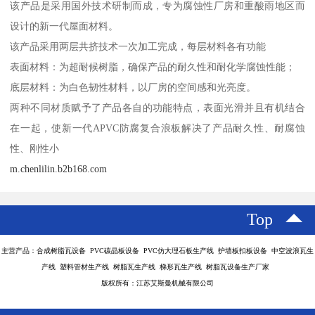
该产品是采用国外技术研制而成，专为腐蚀性厂房和重酸雨地区而
设计的新一代屋面材料。
该产品采用两层共挤技术一次加工完成，每层材料各有功能
表面材料：为超耐候树脂，确保产品的耐久性和耐化学腐蚀性能；
底层材料：为白色韧性材料，以厂房的空间感和光亮度。
两种不同材质赋予了产品各自的功能特点，表面光滑并且有机结合
在一起，使新一代APVC防腐复合浪板解决了产品耐久性、耐腐蚀
性、刚性小
m.chenlilin.b2b168.com
Top
主营产品：合成树脂瓦设备 PVC碳晶板设备 PVC仿大理石板生产线 护墙板扣板设备 中空波浪瓦生
产线 塑料管材生产线 树脂瓦生产线 梯形瓦生产线 树脂瓦设备生产厂家
版权所有：江苏艾斯曼机械有限公司