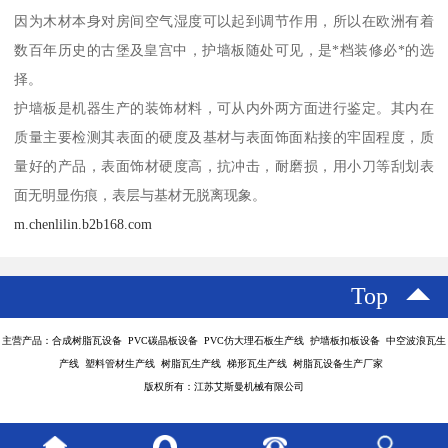
因为木材本身对房间空气湿度可以起到调节作用，所以在欧洲有着
数百年历史的古堡及皇宫中，护墙板随处可见，是*档装修必*的选
择。
护墙板是机器生产的装饰材料，可从内外两方面进行鉴定。其内在
质量主要检测其表面的硬度及基材与表面饰面粘接的牢固程度，质
量好的产品，表面饰材硬度高，抗冲击，耐磨损，用小刀等刮划表
面无明显伤痕，表层与基材无脱离现象。
m.chenlilin.b2b168.com
Top
主营产品：合成树脂瓦设备 PVC碳晶板设备 PVC仿大理石板生产线 护墙板扣板设备 中空波浪瓦生
产线 塑料管材生产线 树脂瓦生产线 梯形瓦生产线 树脂瓦设备生产厂家
版权所有：江苏艾斯曼机械有限公司