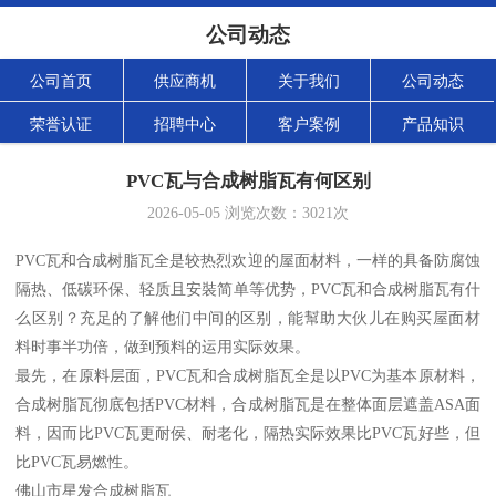
公司动态
公司首页
供应商机
关于我们
公司动态
荣誉认证
招聘中心
客户案例
产品知识
PVC瓦与合成树脂瓦有何区别
2026-05-05
浏览次数：
3021
次
PVC瓦和合成树脂瓦全是较热烈欢迎的屋面材料，一样的具备防腐蚀
隔热、低碳环保、轻质且安裝简单等优势，PVC瓦和合成树脂瓦有什
么区别？充足的了解他们中间的区别，能幫助大伙儿在购买屋面材
料时事半功倍，做到预料的运用实际效果。
最先，在原料层面，PVC瓦和合成树脂瓦全是以PVC为基本原材料，
合成树脂瓦彻底包括PVC材料，合成树脂瓦是在整体面层遮盖ASA面
料，因而比PVC瓦更耐侯、耐老化，隔热实际效果比PVC瓦好些，但
比PVC瓦易燃性。
佛山市星发合成树脂瓦