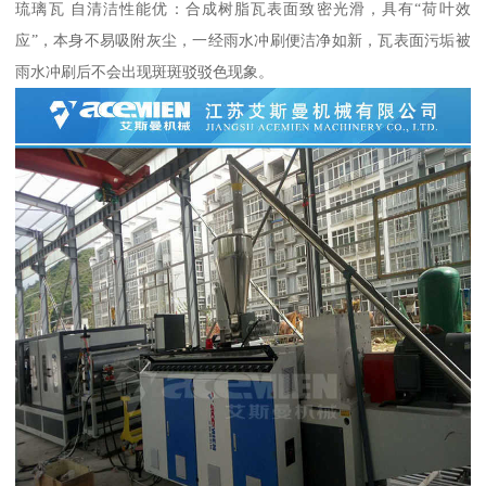
琉璃瓦 自清洁性能优：合成树脂瓦表面致密光滑，具有“荷叶效
应”，本身不易吸附灰尘，一经雨水冲刷便洁净如新，瓦表面污垢被
雨水冲刷后不会出现斑斑驳驳色现象。