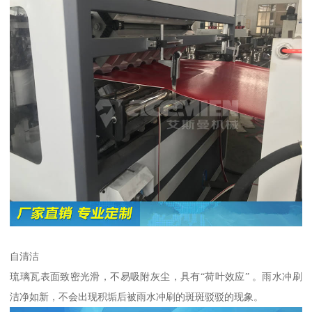
自清洁
琉璃瓦表面致密光滑，不易吸附灰尘，具有“荷叶效应” 。雨水冲刷
洁净如新，不会出现积垢后被雨水冲刷的斑斑驳驳的现象。