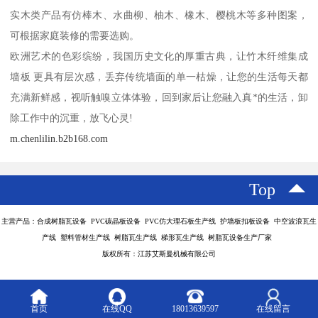
实木类产品有仿棒木、水曲柳、柚木、橡木、樱桃木等多种图案，
可根据家庭装修的需要选购。
欧洲艺术的色彩缤纷，我国历史文化的厚重古典，让竹木纤维集成
墙板 更具有层次感，丢弃传统墙面的单一枯燥，让您的生活每天都
充满新鲜感，视听触嗅立体体验，回到家后让您融入真*的生活，卸
除工作中的沉重，放飞心灵!
m.chenlilin.b2b168.com
Top
主营产品：合成树脂瓦设备 PVC碳晶板设备 PVC仿大理石板生产线 护墙板扣板设备 中空波浪瓦生
产线 塑料管材生产线 树脂瓦生产线 梯形瓦生产线 树脂瓦设备生产厂家
版权所有：江苏艾斯曼机械有限公司
首页
在线QQ
18013639597
在线留言